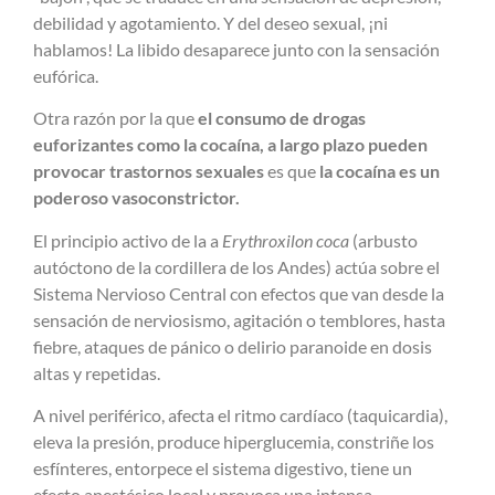
debilidad y agotamiento. Y del deseo sexual, ¡ni
hablamos! La libido desaparece junto con la sensación
eufórica.
Otra razón por la que
el consumo de drogas
euforizantes como la cocaína, a largo plazo pueden
provocar trastornos sexuales
es que
la cocaína es un
poderoso vasoconstrictor.
El principio activo de la a
Erythroxilon coca
(arbusto
autóctono de la cordillera de los Andes) actúa sobre el
Sistema Nervioso Central con efectos que van desde la
sensación de nerviosismo, agitación o temblores, hasta
fiebre, ataques de pánico o delirio paranoide en dosis
altas y repetidas.
A nivel periférico, afecta el ritmo cardíaco (taquicardia),
eleva la presión, produce hiperglucemia, constriñe los
esfínteres, entorpece el sistema digestivo, tiene un
efecto anestésico local y provoca una intensa