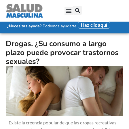
Haz clic aquí
SALUD SEXUAL MASCULINA
DISFUNCIÓN ERÉCTIL
EYACULACIÓN PRECOZ
FALTA DE DESEO SEXUAL
¿Necesitas ayuda?
Podemos ayudarte
Drogas. ¿Su consumo a largo
plazo puede provocar trastornos
sexuales?
Existe la creencia popular de que las drogas recreativas