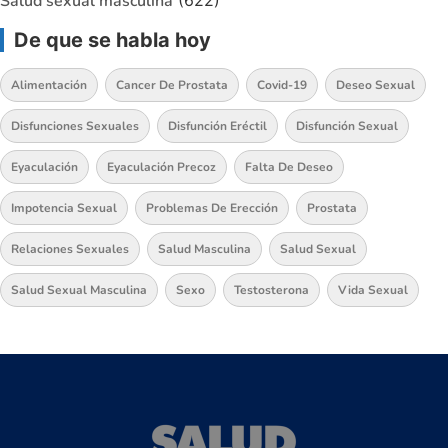
Salud sexual masculina
(622)
De que se habla hoy
Alimentación
Cancer De Prostata
Covid-19
Deseo Sexual
Disfunciones Sexuales
Disfunción Eréctil
Disfunción Sexual
Eyaculación
Eyaculación Precoz
Falta De Deseo
Impotencia Sexual
Problemas De Erección
Prostata
Relaciones Sexuales
Salud Masculina
Salud Sexual
Salud Sexual Masculina
Sexo
Testosterona
Vida Sexual