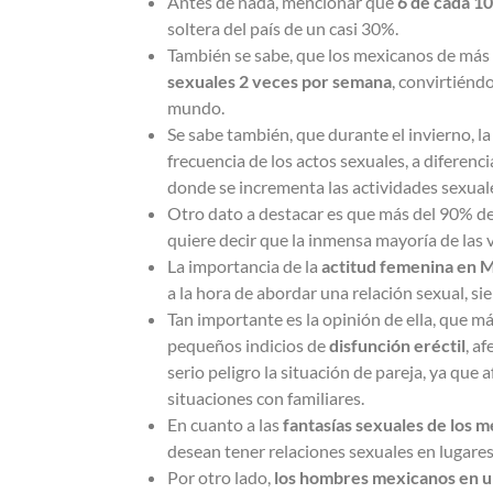
Antes de nada, mencionar que
6 de cada 1
soltera del país de un casi 30%.
También se sabe, que los mexicanos de más
sexuales 2 veces por semana
, convirtiénd
mundo.
Se sabe también, que durante el invierno, l
frecuencia de los actos sexuales, a difere
donde se incrementa las actividades sexual
Otro dato a destacar es que más del 90% de
quiere decir que la inmensa mayoría de las
La importancia de la
actitud femenina en 
a la hora de abordar una relación sexual, s
Tan importante es la opinión de ella, que 
pequeños indicios de
disfunción eréctil
, a
serio peligro la situación de pareja, ya que 
situaciones con familiares.
En cuanto a las
fantasías sexuales de los 
desean tener relaciones sexuales en lugares
Por otro lado,
los hombres mexicanos en un