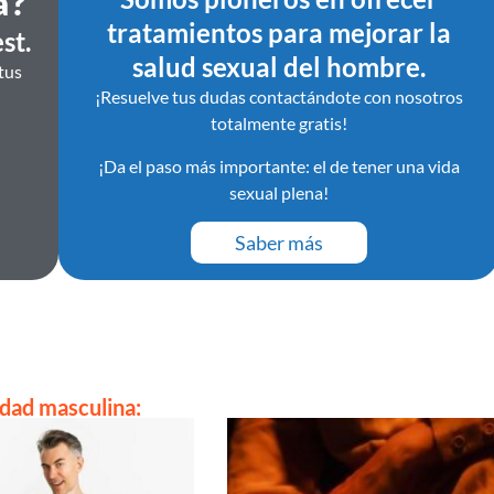
a?
tratamientos para mejorar la
st.
salud sexual del hombre.
tus
¡Resuelve tus dudas contactándote con nosotros
totalmente gratis!
¡Da el paso más importante: el de tener una vida
sexual plena!
Saber más
idad masculina: