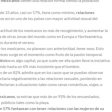
0 mexicanos
tienen una relación formal siendo la población
 de 33 años, casi un 57%, tiene como mínimo,
relaciones
ose así en uno de los países con mayor actividad sexual del
a actitud de los mexicanos es más de recogimiento, y aumentar la
ncia de otras zonas del mundo como en Europa o Norteamérica,
es durante el verano.
 los mexicanos, no planean con anterioridad, tener sexo. Esto
 veces surge en el momento como fruto de la pasión temporal.
México
es algo capital, ya que suele ser ella quien lleve la iniciativa
iendo hasta un 6% más insistente que el hombre.
más de un 82% admite que en los casos que se puedan observar
fectaría negativamente a las relaciones sexuales, poniendo en
afectarían a situaciones tales como cenas románticas, viajes, o
mexicanos
, se extrae que más de un 93% de los encuestados,
 públicos tales como la playa.
 57% fantasean con tener relaciones con las mujeres de su