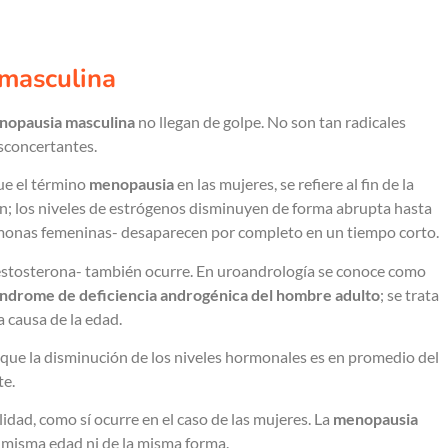
masculina
enopausia masculina
no llegan de golpe. No son tan radicales
esconcertantes.
ue el término
menopausia
en las mujeres, se refiere al fin de la
ón; los niveles de estrógenos disminuyen de forma abrupta hasta
monas femeninas- desaparecen por completo en un tiempo corto.
estosterona- también ocurre. En uroandrología se conoce como
síndrome de deficiencia androgénica del hombre adulto
; se trata
 causa de la edad.
 que la disminución de los niveles hormonales es en promedio del
te.
dad, como sí ocurre en el caso de las mujeres. La
menopausia
la misma edad ni de la misma forma.