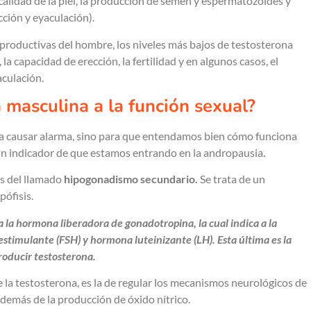
 calidad de la piel, la producción de semen y espermatozoides y
cción y eyaculación).
eproductivas del hombre, los niveles más bajos de testosterona
a capacidad de erección, la fertilidad y en algunos casos, el
culación.
masculina a la función sexual?
ra causar alarma, sino para que entendamos bien cómo funciona
un indicador de que estamos entrando en la andropausia.
as del llamado
hipogonadismo secundario.
Se trata de un
pófisis.
 la hormona liberadora de gonadotropina, la cual indica a la
estimulante (FSH) y hormona luteinizante (LH). Esta última es la
producir testosterona.
 la testosterona, es la de regular los mecanismos neurológicos de
 además de la producción de óxido nítrico.