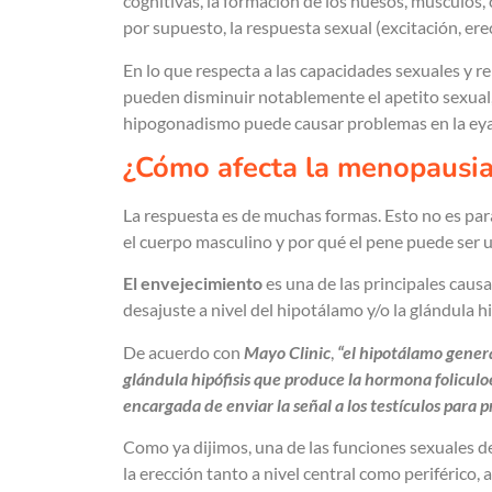
cognitivas, la formación de los huesos, músculos,
por supuesto, la respuesta sexual (excitación, ere
En lo que respecta a las capacidades sexuales y r
pueden disminuir notablemente el apetito sexual, l
hipogonadismo puede causar problemas en la eya
¿Cómo afecta la menopausia 
La respuesta es de muchas formas. Esto no es pa
el cuerpo masculino y por qué
el pene puede ser 
El envejecimiento
es una de las
principales caus
desajuste a nivel del hipotálamo y/o la glándula hi
De acuerdo con
Mayo Clinic
,
“el hipotálamo genera
glándula hipófisis que produce la hormona foliculo
encargada de enviar la señal a los testículos para 
Como ya dijimos, una de las funciones sexuales de
la erección tanto a nivel central como periférico,