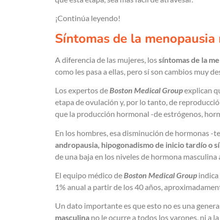
¡Continúa leyendo!
Síntomas de la menopausia 
A diferencia de las mujeres, los
síntomas de la m
como les pasa a ellas, pero sí son cambios muy d
Los expertos de
Boston Medical Group
explican q
etapa de ovulación y, por lo tanto, de reproducci
que la producción hormonal -de estrógenos, hor
En los hombres, esa disminución de hormonas -t
andropausia, hipogonadismo de inicio tardío o 
de una baja en los niveles de hormona masculina a
El equipo médico de
Boston Medical Group
indica
1% anual a partir de los 40 años, aproximadamen
Un dato importante es que esto no es una generali
masculina
no le ocurre a todos los varones, ni a 