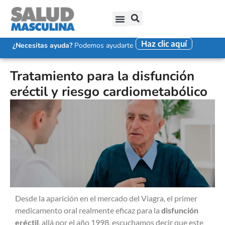
Haz clic aquí
SALUD SEXUAL MASCULINA
DISFUNCIÓN ERÉCTIL
EYACULACIÓN PRECOZ
FALTA DE DESEO SEXUAL
¿Necesitas ayuda?
Podemos ayudarte
Tratamiento para la disfunción
eréctil y riesgo cardiometabólico
Desde la aparición en el mercado del Viagra, el primer
medicamento oral realmente eficaz para la
disfunción
eréctil
, allá por el año 1998, escuchamos decir que este