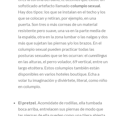
sofisticado artefacto llamado
columpio sexual
.
Hay dos tipos: los que se instalan en el techo y los
que se colocan y retiran, por ejemplo, en una
puerta. Son tres o más correas de un material
resistente pero suave, una va en la parte media de
la espalda, otra en la zona lumbar o las nalgas y dos
más que sujetan las piernas y/o los brazos. En el
columpio sexual pueden practicar todas las
posturas sexuales que se les ocurran: el
cunnilingus
en las alturas, el perro volador, 69 vertical, entre un
largo etcétera. Estos columpios también están
disponibles en varios hoteles boutique. Echa a
volar tu imaginación y diviértete, literal, como niño
en columpio.
El pretzel.
Acomódate de rodillas, ella tumbada
boca arriba, entrelacen sus piernas de modo que
las piernas de ella queden como una tijera abierta,