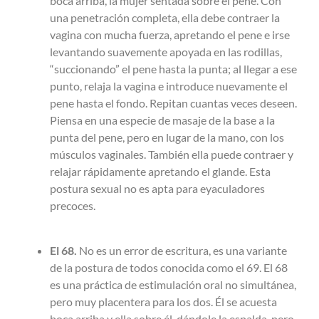
boca arriba, la mujer sentada sobre el pene. Con
una penetración completa, ella debe contraer la
vagina con mucha fuerza, apretando el pene e irse
levantando suavemente apoyada en las rodillas,
“succionando” el pene hasta la punta; al llegar a ese
punto, relaja la vagina e introduce nuevamente el
pene hasta el fondo. Repitan cuantas veces deseen.
Piensa en una especie de masaje de la base a la
punta del pene, pero en lugar de la mano, con los
músculos vaginales. También ella puede contraer y
relajar rápidamente apretando el glande. Esta
postura sexual no es apta para eyaculadores
precoces.
El 68.
No es un error de escritura, es una variante
de la postura de todos conocida como el 69. El 68
es
una práctica de estimulación oral no simultánea,
pero muy placentera para los dos. Él se acuesta
boca arriba y ella sobre él, dándole la espalda, pero