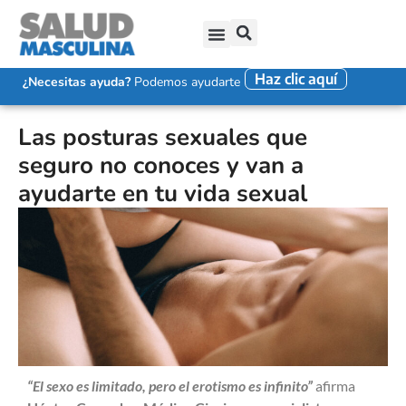
Haz clic aquí
SALUD SEXUAL MASCULINA
DISFUNCIÓN ERÉCTIL
EYACULACIÓN PRECOZ
FALTA DE DESEO SEXUAL
¿Necesitas ayuda?
Podemos ayudarte
Las posturas sexuales que
seguro no conoces y van a
ayudarte en tu vida sexual
“El sexo es limitado, pero el erotismo es infinito”
afirma