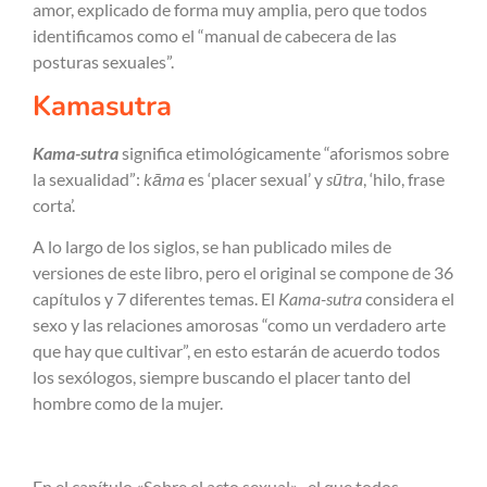
amor, explicado de forma muy amplia, pero que todos
identificamos como el “manual de cabecera de las
posturas sexuales”.
Kamasutra
Kama-sutra
significa etimológicamente “aforismos sobre
la sexualidad”:
kāma
es ‘placer sexual’ y
sūtra
, ‘hilo, frase
corta’.
A lo largo de los siglos, se han publicado miles de
versiones de este libro, pero el original se compone de 36
capítulos y 7 diferentes temas. El
Kama-sutra
considera el
sexo y las relaciones amorosas “como un verdadero arte
que hay que cultivar”, en esto estarán de acuerdo todos
los sexólogos, siempre buscando el placer tanto del
hombre como de la mujer.
En el capítulo «Sobre el acto sexual» -el que todos