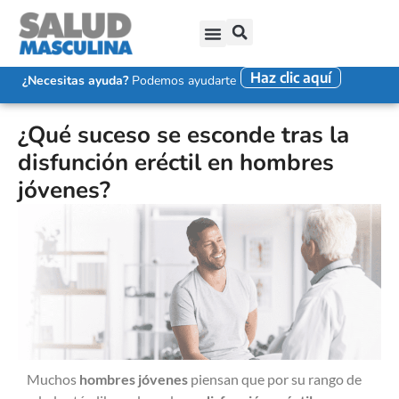
Haz clic aquí
SALUD SEXUAL MASCULINA
DISFUNCIÓN ERÉCTIL
EYACULACIÓN PRECOZ
FALTA DE DESEO SEXUAL
¿Necesitas ayuda?
Podemos ayudarte
¿Qué suceso se esconde tras la
disfunción eréctil en hombres
jóvenes?
Muchos
hombres jóvenes
piensan que por su rango de