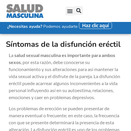
Haz clic aquí
SALUD SEXUAL MASCULINA
DISFUNCIÓN ERÉCTIL
EYACULACIÓN PRECOZ
FALTA DE DESEO SEXUAL
¿Necesitas ayuda?
Podemos ayudarte
Síntomas de la disfunción eréctil
La
salud sexual masculina es importante para ambos
sexos
, por esta razón, debe conocerse su
funcionamiento y sus alteraciones para así mantener la
vida sexual activa y el disfrute de la pareja. La disfunción
eréctil puede acarrear algunos inconvenientes a la vida
personal influyendo así en su autoestima, relaciones,
emociones y caer en problemas depresivos.
Los problemas de erección se pueden presentar de
manera eventual o frecuente; en este caso, la frecuencia
con que se presente determinará la presencia de esta
alteración. La disfunción eréctil es uno de los problemas