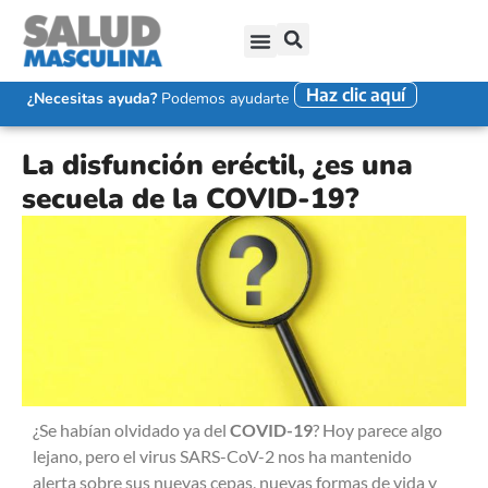
Haz clic aquí
SALUD SEXUAL MASCULINA
DISFUNCIÓN ERÉCTIL
EYACULACIÓN PRECOZ
FALTA DE DESEO SEXUAL
¿Necesitas ayuda?
Podemos ayudarte
La disfunción eréctil, ¿es una
secuela de la COVID-19?
¿Se habían olvidado ya del
COVID-19
? Hoy parece algo
lejano, pero el virus SARS-CoV-2 nos ha mantenido
alerta sobre sus nuevas cepas, nuevas formas de vida y