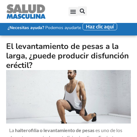
Haz clic aquí
SALUD SEXUAL MASCULINA
DISFUNCIÓN ERÉCTIL
EYACULACIÓN PRECOZ
FALTA DE DESEO SEXUAL
¿Necesitas ayuda?
Podemos ayudarte
El levantamiento de pesas a la
larga, ¿puede producir disfunción
eréctil?
La
halterofilia o levantamiento de pesas
es uno de los