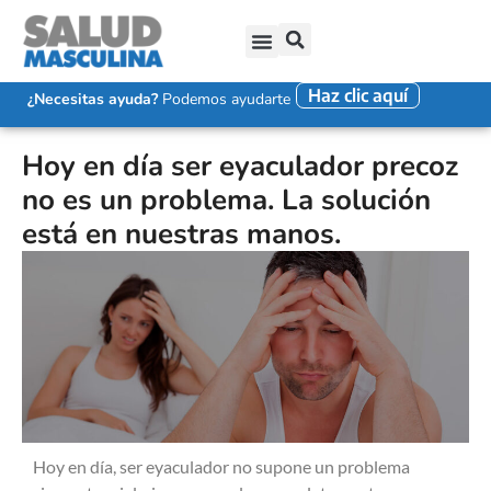
Haz clic aquí
SALUD SEXUAL MASCULINA
DISFUNCIÓN ERÉCTIL
EYACULACIÓN PRECOZ
FALTA DE DESEO SEXUAL
¿Necesitas ayuda?
Podemos ayudarte
Hoy en día ser eyaculador precoz
no es un problema. La solución
está en nuestras manos.
Hoy en día, ser eyaculador no supone un problema