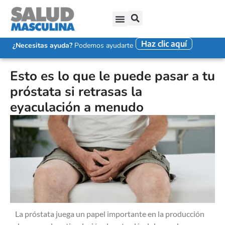
Haz clic aquí
SALUD SEXUAL MASCULINA
DISFUNCIÓN ERÉCTIL
EYACULACIÓN PRECOZ
FALTA DE DESEO SEXUAL
¿Necesitas ayuda?
Podemos ayudarte
Esto es lo que le puede pasar a tu
próstata si retrasas la
eyaculación a menudo
La próstata juega un papel importante en la producción