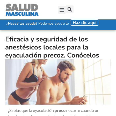
Haz clic aquí
SALUD SEXUAL MASCULINA
DISFUNCIÓN ERÉCTIL
EYACULACIÓN PRECOZ
FALTA DE DESEO SEXUAL
¿Necesitas ayuda?
Podemos ayudarte
Eficacia y seguridad de los
anestésicos locales para la
eyaculación precoz. Conócelos
¿Sabías que la eyaculación
precoz
ocurre cuando un