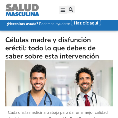
Haz clic aquí
SALUD SEXUAL MASCULINA
DISFUNCIÓN ERÉCTIL
EYACULACIÓN PRECOZ
FALTA DE DESEO SEXUAL
¿Necesitas ayuda?
Podemos ayudarte
Células madre y disfunción
eréctil: todo lo que debes de
saber sobre esta intervención
Cada día, la medicina trabaja para dar una mejor calidad