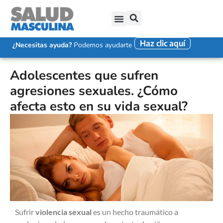
Haz clic aquí
SALUD SEXUAL MASCULINA
DISFUNCIÓN ERÉCTIL
EYACULACIÓN PRECOZ
FALTA DE DESEO SEXUAL
¿Necesitas ayuda?
Podemos ayudarte
Adolescentes que sufren
agresiones sexuales. ¿Cómo
afecta esto en su vida sexual?
Sufrir
violencia sexual
es un hecho traumático a