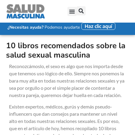
Haz clic aquí
SALUD SEXUAL MASCULINA
DISFUNCIÓN ERÉCTIL
EYACULACIÓN PRECOZ
FALTA DE DESEO SEXUAL
¿Necesitas ayuda?
Podemos ayudarte
10 libros recomendados sobre la
salud sexual masculina
Reconozcámoslo, el sexo es algo que nos importa desde
que tenemos uso lógico de ello. Siempre nos ponemos la
bara muy alta en todas nuestras relaciones sexuales y ya
sea por orgullo o por el simple placer de contentar a
nuestra pareja, queremos dejar huella en cada relación.
Existen expertos, médicos, gurús y demás pseudo-
influencers que dan consejos para mantener un nivel
alto en todas nuestras relaciones sexuales. Es por eso,
que en el artículo de hoy, hemos recopilado 10 libros