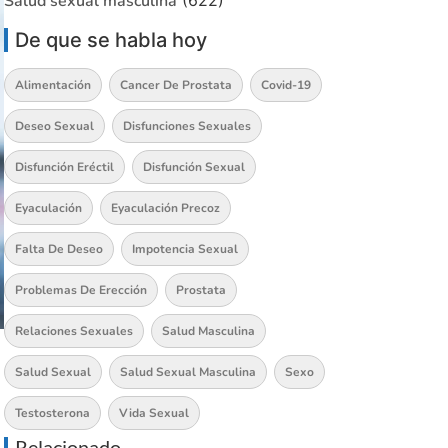
Salud sexual masculina
(622)
De que se habla hoy
Alimentación
Cancer De Prostata
Covid-19
Deseo Sexual
Disfunciones Sexuales
Disfunción Eréctil
Disfunción Sexual
Eyaculación
Eyaculación Precoz
Falta De Deseo
Impotencia Sexual
Problemas De Erección
Prostata
Relaciones Sexuales
Salud Masculina
Salud Sexual
Salud Sexual Masculina
Sexo
Testosterona
Vida Sexual
Relacionado