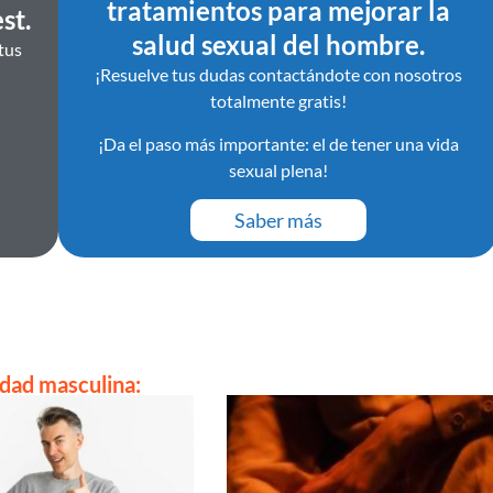
tratamientos para mejorar la
st.
salud sexual del hombre.
tus
¡Resuelve tus dudas contactándote con nosotros
totalmente gratis!
¡Da el paso más importante: el de tener una vida
sexual plena!
Saber más
idad masculina: