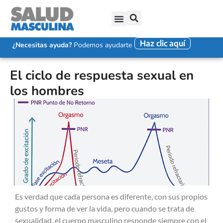
Haz clic aquí
SALUD SEXUAL MASCULINA
DISFUNCIÓN ERÉCTIL
EYACULACIÓN PRECOZ
FALTA DE DESEO SEXUAL
¿Necesitas ayuda?
Podemos ayudarte
El ciclo de respuesta sexual en
los hombres
Es verdad que cada persona es diferente, con sus propios
gustos y forma de ver la vida, pero cuando se trata de
sexualidad, el cuerpo masculino responde siempre con el