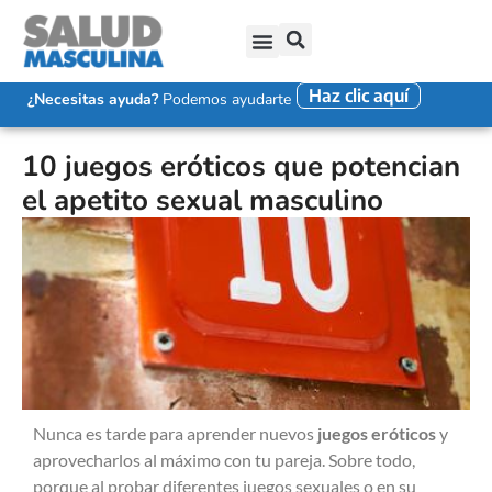
Haz clic aquí
SALUD SEXUAL MASCULINA
DISFUNCIÓN ERÉCTIL
EYACULACIÓN PRECOZ
FALTA DE DESEO SEXUAL
¿Necesitas ayuda?
Podemos ayudarte
10 juegos eróticos que potencian
el apetito sexual masculino
Nunca es tarde para aprender nuevos
juegos eróticos
y
aprovecharlos al máximo con tu pareja. Sobre todo,
porque al probar diferentes juegos sexuales o en su