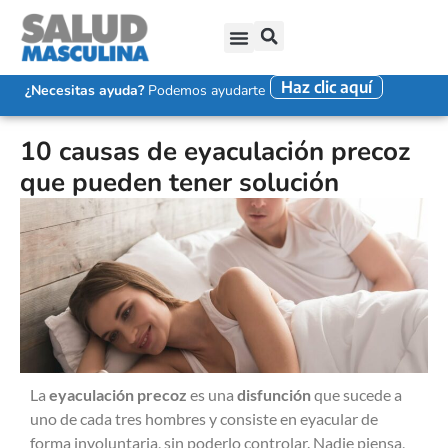
Haz clic aquí
SALUD SEXUAL MASCULINA
DISFUNCIÓN ERÉCTIL
EYACULACIÓN PRECOZ
FALTA DE DESEO SEXUAL
¿Necesitas ayuda?
Podemos ayudarte
10 causas de eyaculación precoz
que pueden tener solución
La
eyaculación precoz
es una
disfunción
que sucede a
uno de cada tres hombres y consiste en eyacular de
forma involuntaria, sin poderlo controlar. Nadie piensa,