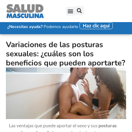
Haz clic aquí
SALUD SEXUAL MASCULINA
DISFUNCIÓN ERÉCTIL
EYACULACIÓN PRECOZ
FALTA DE DESEO SEXUAL
¿Necesitas ayuda?
Podemos ayudarte
Variaciones de las posturas
sexuales: ¿cuáles son los
beneficios que pueden aportarte?
Las ventajas que puede aportar el sexo y sus
posturas