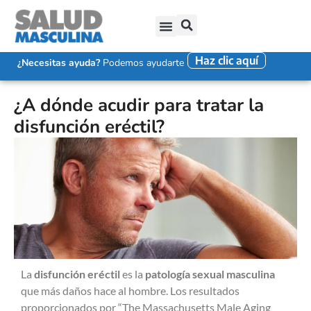
Haz clic aquí
SALUD SEXUAL MASCULINA
DISFUNCIÓN ERÉCTIL
EYACULACIÓN PRECOZ
FALTA DE DESEO SEXUAL
¿Necesitas ayuda?
Podemos ayudarte
¿A dónde acudir para tratar la
disfunción eréctil?
La
disfunción eréctil
es la
patología sexual masculina
que más daños hace al hombre. Los resultados
proporcionados por “The Massachusetts Male Aging