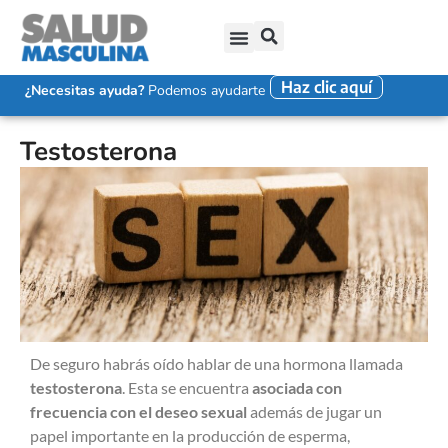
Haz clic aquí
SALUD SEXUAL MASCULINA
DISFUNCIÓN ERÉCTIL
EYACULACIÓN PRECOZ
FALTA DE DESEO SEXUAL
¿Necesitas ayuda?
Podemos ayudarte
Testosterona
De seguro habrás oído hablar de una hormona llamada
testosterona
. Esta se encuentra
asociada con
frecuencia con el deseo sexual
además de jugar un
papel importante en la producción de esperma,