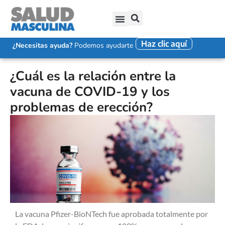
Haz clic aquí
SALUD SEXUAL MASCULINA
DISFUNCIÓN ERÉCTIL
EYACULACIÓN PRECOZ
FALTA DE DESEO SEXUAL
¿Necesitas ayuda?
Podemos ayudarte
¿Cuál es la relación entre la
vacuna de COVID-19 y los
problemas de erección?
La vacuna Pfizer-BioNTech fue aprobada totalmente por