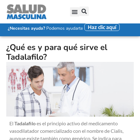
Haz clic aquí
SALUD SEXUAL MASCULINA
DISFUNCIÓN ERÉCTIL
EYACULACIÓN PRECOZ
FALTA DE DESEO SEXUAL
¿Necesitas ayuda?
Podemos ayudarte
¿Qué es y para qué sirve el
Tadalafilo?
El
Tadalafilo
es el principio activo del medicamento
vasodilatador comercializado con el nombre de Cialis,
aunque existe también como genérico. Se indica para