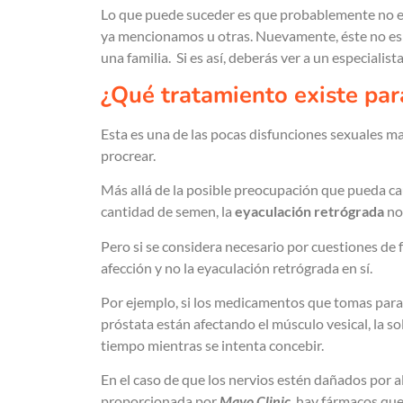
Lo que puede suceder es que probablemente no e
ya mencionamos u otras. Nuevamente, éste no es
una familia. Si es así, deberás ver a un especialista
¿Qué tratamiento existe par
Esta es una de las pocas disfunciones sexuales m
procrear.
Más allá de la posible preocupación que pueda ca
cantidad de semen, la
eyaculación retrógrada
no 
Pero si se considera necesario por cuestiones de f
afección y no la eyaculación retrógrada en sí.
Por ejemplo, si los medicamentos que tomas para 
próstata están afectando el músculo vesical, la so
tiempo mientras se intenta concebir.
En el caso de que los nervios estén dañados por al
proporcionada por
Mayo Clinic
, hay fármacos qu