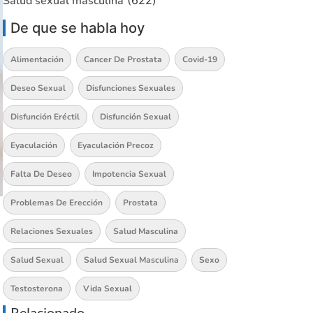
Salud sexual masculina
(622)
De que se habla hoy
Alimentación
Cancer De Prostata
Covid-19
Deseo Sexual
Disfunciones Sexuales
Disfunción Eréctil
Disfunción Sexual
Eyaculación
Eyaculación Precoz
Falta De Deseo
Impotencia Sexual
Problemas De Erección
Prostata
Relaciones Sexuales
Salud Masculina
Salud Sexual
Salud Sexual Masculina
Sexo
Testosterona
Vida Sexual
Relacionado