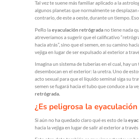
Tal vez te suene más familiar aplicado a la astrolo
algunos planetas que normalmente se desplazan de
contrario, de este a oeste, durante un tiempo. Es
PeRo la
eyaculación retrógrada
no tiene nada que
atreveríamos a sugerir que el calificativo “retrógr
hacia atrás”, sino que el semen, en su camino hacia
vejiga en lugar de ser expulsado al exterior a trav
Imagina un sistema de tuberías en el cual, hay u
desembocan en el exterior: la uretra. Uno de estos
acto sexual para que el líquido seminal siga su tray
semen se fugará hacia el tubo que conduce a la ve
retrógrada.
¿Es peligrosa la eyaculación
Si aún no ha quedado claro qué es esto de la
eyac
hacia la vejiga en lugar de salir al exterior a travé