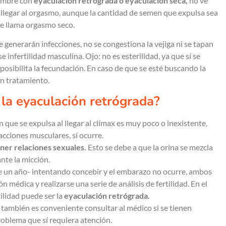
hombre con
eyaculación retrógrada o eyaculación seca,
no ve
 llegar al orgasmo, aunque la cantidad de semen que expulsa sea
le llama orgasmo seco.
 generarán infecciones, no se congestiona la vejiga ni se tapan
e infertilidad masculina. Ojo: no es esterilidad, ya que sí se
osibilita la fecundación. En caso de que se esté buscando la
un tratamiento.
 la eyaculación retrógrada?
 que se expulsa al llegar al clímax es muy poco o inexistente,
acciones musculares, sí ocurre.
ener relaciones sexuales.
Esto se debe a que la orina se mezcla
ante la micción.
de un año- intentando concebir y el embarazo no ocurre, ambos
 médica y realizarse una serie de análisis de fertilidad. En el
tilidad puede ser la
eyaculación retrógrada.
 también es conveniente consultar al médico si se tienen
roblema que sí requiera atención.