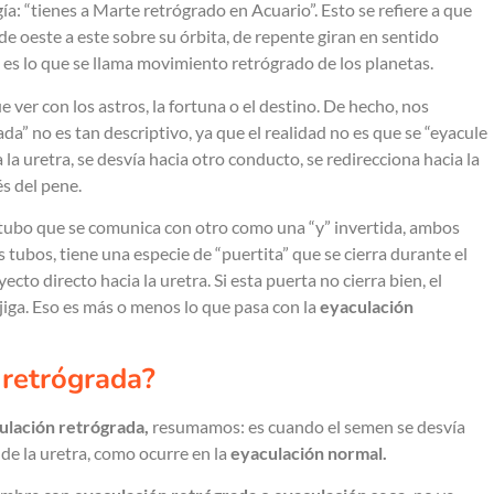
gía: “tienes a Marte retrógrado en Acuario”. Esto se refiere a que
 oeste a este sobre su órbita, de repente giran en sentido
o es lo que se llama movimiento retrógrado de los planetas.
 ver con los astros, la fortuna o el destino. De hecho, nos
ada” no es tan descriptivo, ya que el realidad no es que se “eyacule
 la uretra, se desvía hacia otro conducto, se redirecciona hacia la
és del pene.
n tubo que se comunica con otro como una “y” invertida, ambos
 tubos, tiene una especie de “puertita” que se cierra durante el
ecto directo hacia la uretra. Si esta puerta no cierra bien, el
jiga. Eso es más o menos lo que pasa con la
eyaculación
 retrógrada?
ulación retrógrada,
resumamos: es cuando el semen se desvía
s de la uretra, como ocurre en la
eyaculación normal.