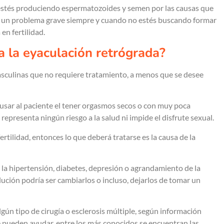
stés produciendo espermatozoides y semen por las causas que
 un problema grave siempre y cuando no estés buscando formar
 en fertilidad.
a la eyaculación retrógrada?
asculinas que no requiere tratamiento, a menos que se desee
usar al paciente el tener orgasmos secos o con muy poca
representa ningún riesgo a la salud ni impide el disfrute sexual.
ertilidad, entonces lo que deberá tratarse es la causa de la
la hipertensión, diabetes, depresión o agrandamiento de la
lución podría ser cambiarlos o incluso, dejarlos de tomar un
gún tipo de cirugía o esclerosis múltiple, según información
e pueden ayudar, entre los más conocidos se encuentran las