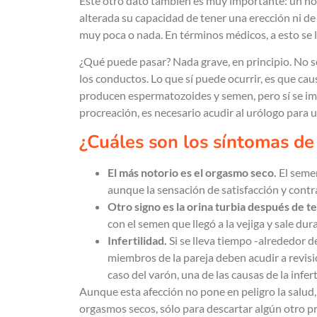
Este otro dato también es muy importante: un 
alterada su capacidad de tener una erección ni de
muy poca o nada. En términos médicos, a esto se 
¿Qué puede pasar? Nada grave, en principio. No se
los conductos. Lo que sí puede ocurrir, es que caus
producen espermatozoides y semen, pero sí se imp
procreación, es necesario acudir al urólogo para 
¿Cuáles son los síntomas de
El más notorio es el orgasmo seco.
El semen
aunque la sensación de satisfacción y contr
Otro signo es la orina turbia después de t
con el semen que llegó a la vejiga y sale dur
Infertilidad.
Si se lleva tiempo -alrededor 
miembros de la pareja deben acudir a revisión
caso del varón, una de las causas de la infer
Aunque esta afección no pone en peligro la salud,
orgasmos secos, sólo para descartar algún otro p