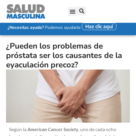
Haz clic aquí
SALUD SEXUAL MASCULINA
DISFUNCIÓN ERÉCTIL
EYACULACIÓN PRECOZ
FALTA DE DESEO SEXUAL
¿Necesitas ayuda?
Podemos ayudarte
¿Pueden los problemas de
próstata ser los causantes de la
eyaculación precoz?
Según la
American Cancer Society
, uno de cada ocho