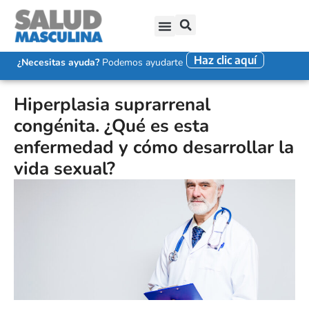
Haz clic aquí
SALUD SEXUAL MASCULINA
DISFUNCIÓN ERÉCTIL
EYACULACIÓN PRECOZ
FALTA DE DESEO SEXUAL
¿Necesitas ayuda?
Podemos ayudarte
Hiperplasia suprarrenal
congénita. ¿Qué es esta
enfermedad y cómo desarrollar la
vida sexual?