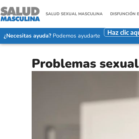
SALUD SEXUAL MASCULINA
DISFUNCIÓN 
Haz clic aq
¿Necesitas ayuda?
Podemos ayudarte
Problemas sexuale