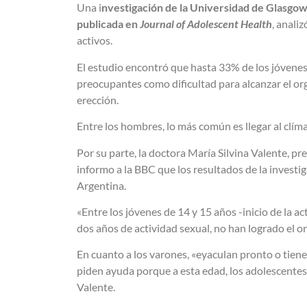
Una i
nvestigación de la Universidad de Glasgow 
publicada en
Journal of Adolescent Health
, anali
activos.
El estudio encontró que hasta 33% de los jóvene
preocupantes como dificultad para alcanzar el or
erección.
Entre los hombres, lo más común es llegar al clí
Por su parte, la doctora María Silvina Valente, 
informo a la BBC que los resultados de la investi
Argentina.
«Entre los jóvenes de 14 y 15 años -inicio de la a
dos años de actividad sexual, no han logrado el or
En cuanto a los varones, «eyaculan pronto o tie
piden ayuda porque a esta edad, los adolescentes
Valente.