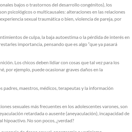
monales bajos o trastornos del desarrollo congénitos), los
on psicológicos o multicausales: alteraciones en las relaciones
experiencia sexual traumática o bien, violencia de pareja, por
ntimientos de culpa, la baja autoestima o la pérdida de interés en
estarles importancia, pensando que es algo “que ya pasará
ición. Los chicos deben lidiar con cosas que tal vez para los
é, por ejemplo, puede ocasionar graves daños en la
os padres, maestros, médicos, terapeutas y la información
ciones sexuales más frecuentes en los adolescentes varones, son
, eyaculación retardada o ausente (aneyaculación), incapacidad de
al hipoactivo. No son pocos, ¿verdad?
la ausencia de deseo sexual, anorgasmia o vaginismo.