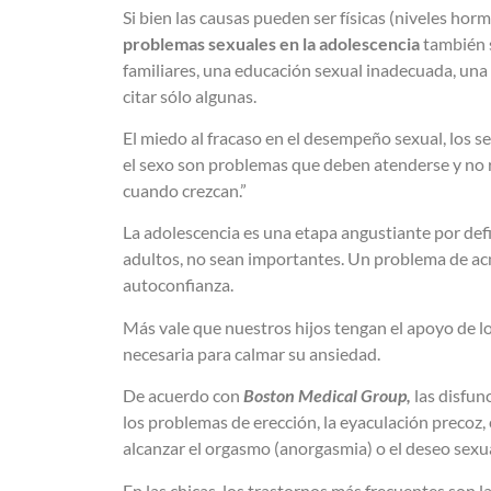
Si bien las causas pueden ser físicas (niveles hor
problemas sexuales en la adolescencia
también s
familiares, una educación sexual inadecuada, una 
citar sólo algunas.
El miedo al fracaso en el desempeño sexual, los se
el sexo son problemas que deben atenderse y no r
cuando crezcan.”
La adolescencia es una etapa angustiante por defin
adultos, no sean importantes. Un problema de acn
autoconfianza.
Más vale que nuestros hijos tengan el apoyo de l
necesaria para calmar su ansiedad.
De acuerdo con
Boston Medical Group,
las disfun
los problemas de erección, la eyaculación precoz
alcanzar el orgasmo (anorgasmia) o el deseo sexu
En las chicas, los trastornos más frecuentes son 