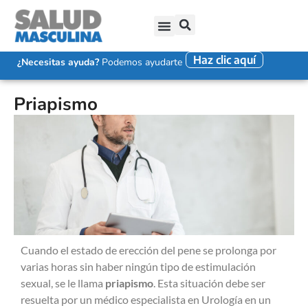
Haz clic aquí
SALUD SEXUAL MASCULINA
DISFUNCIÓN ERÉCTIL
EYACULACIÓN PRECOZ
FALTA DE DESEO SEXUAL
¿Necesitas ayuda?
Podemos ayudarte
Priapismo
Cuando el estado de erección del pene se prolonga por
varias horas sin haber ningún tipo de estimulación
sexual, se le llama
priapismo
. Esta situación debe ser
resuelta por un médico especialista en Urología en un