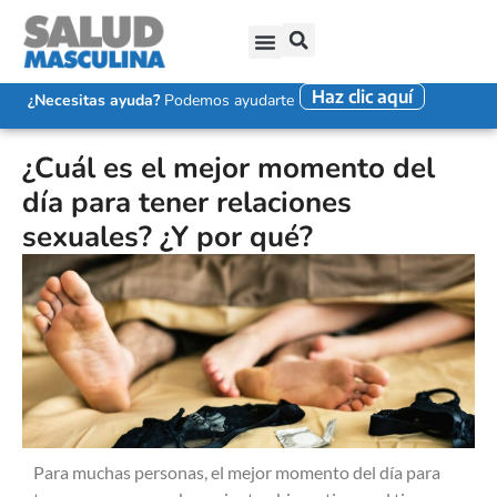
Haz clic aquí
SALUD SEXUAL MASCULINA
DISFUNCIÓN ERÉCTIL
EYACULACIÓN PRECOZ
FALTA DE DESEO SEXUAL
¿Necesitas ayuda?
Podemos ayudarte
¿Cuál es el mejor momento del
día para tener relaciones
sexuales? ¿Y por qué?
Para muchas personas, el mejor momento del día para