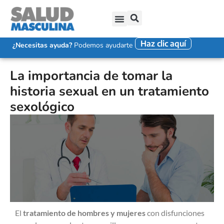
Haz clic aquí
SALUD SEXUAL MASCULINA
DISFUNCIÓN ERÉCTIL
EYACULACIÓN PRECOZ
FALTA DE DESEO SEXUAL
¿Necesitas ayuda?
Podemos ayudarte
La importancia de tomar la
historia sexual en un tratamiento
sexológico
El
tratamiento de hombres y mujeres
con disfunciones