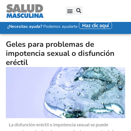
Haz clic aquí
SALUD SEXUAL MASCULINA
DISFUNCIÓN ERÉCTIL
EYACULACIÓN PRECOZ
FALTA DE DESEO SEXUAL
¿Necesitas ayuda?
Podemos ayudarte
Geles para problemas de
impotencia sexual o disfunción
eréctil
La disfunción eréctil o impotencia sexual se puede