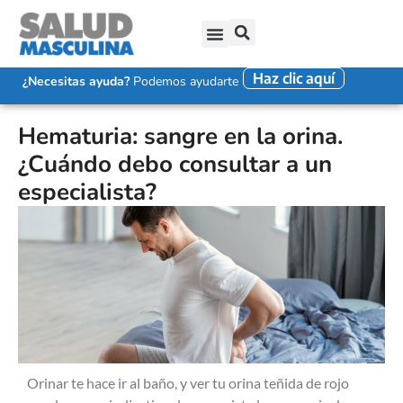
Haz clic aquí
SALUD SEXUAL MASCULINA
DISFUNCIÓN ERÉCTIL
EYACULACIÓN PRECOZ
FALTA DE DESEO SEXUAL
¿Necesitas ayuda?
Podemos ayudarte
Hematuria: sangre en la orina.
¿Cuándo debo consultar a un
especialista?
Orinar te hace ir al baño, y ver tu orina teñida de rojo