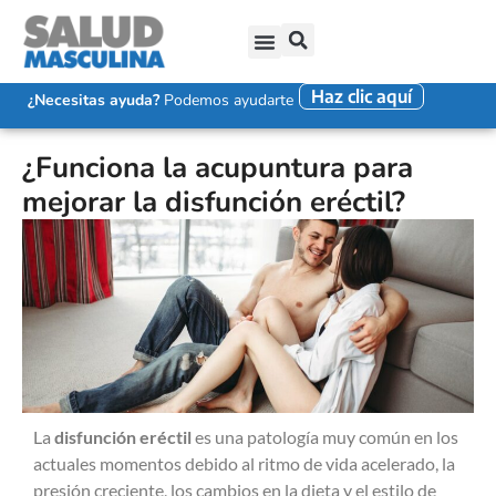
Haz clic aquí
SALUD SEXUAL MASCULINA
DISFUNCIÓN ERÉCTIL
EYACULACIÓN PRECOZ
FALTA DE DESEO SEXUAL
¿Necesitas ayuda?
Podemos ayudarte
¿Funciona la acupuntura para
mejorar la disfunción eréctil?
La
disfunción eréctil
es una patología muy común en los
actuales momentos debido al ritmo de vida acelerado, la
presión creciente, los cambios en la dieta y el estilo de