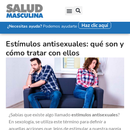
Haz clic aquí
SALUD SEXUAL MASCULINA
DISFUNCIÓN ERÉCTIL
EYACULACIÓN PRECOZ
FALTA DE DESEO SEXUAL
¿Necesitas ayuda?
Podemos ayudarte
Estímulos antisexuales: qué son y
cómo tratar con ellos
¿Sabías que existe algo llamado
estímulos antisexuales
?
En sexología, se utiliza este término para definir a
aquellas acciones que, lejos de estimular a nuestra pareja