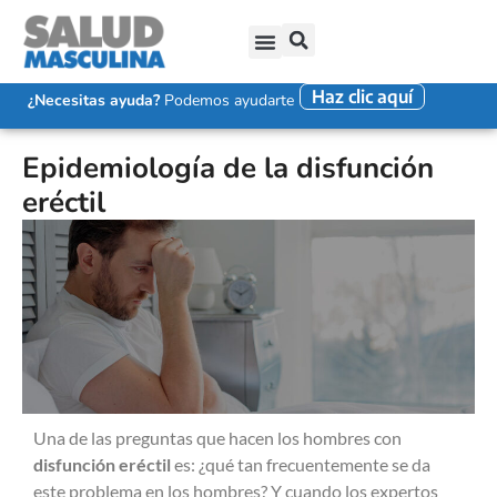
Haz clic aquí
SALUD SEXUAL MASCULINA
DISFUNCIÓN ERÉCTIL
EYACULACIÓN PRECOZ
FALTA DE DESEO SEXUAL
¿Necesitas ayuda?
Podemos ayudarte
Epidemiología de la disfunción
eréctil
Una de las preguntas que hacen los hombres con
disfunción eréctil
es: ¿qué tan frecuentemente se da
este problema en los hombres? Y cuando los expertos