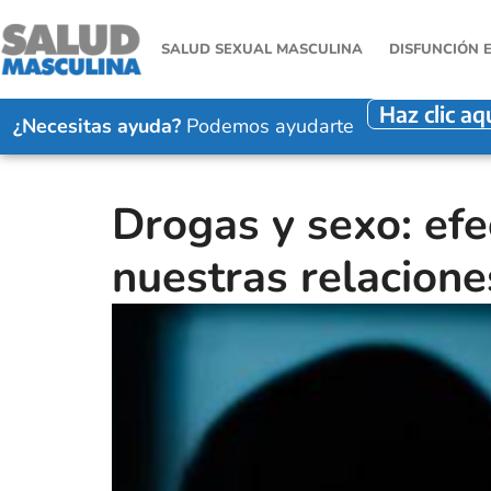
SALUD SEXUAL MASCULINA
DISFUNCIÓN 
Haz clic aq
¿Necesitas ayuda?
Podemos ayudarte
Drogas y sexo: efe
nuestras relacione