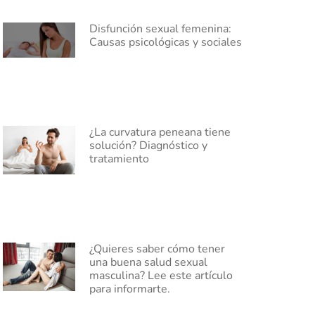
Disfunción sexual femenina:
Causas psicológicas y sociales
¿La curvatura peneana tiene
solución? Diagnóstico y
tratamiento
¿Quieres saber cómo tener
una buena salud sexual
masculina? Lee este artículo
para informarte.