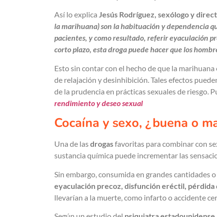
Así lo explica
Jesús Rodríguez, sexólogo y direct
la marihuana) son la habituación y dependencia qu
pacientes, y como resultado, referir eyaculación pr
corto plazo, esta droga puede hacer que los hombre
Esto sin contar con el hecho de que la marihuana
de relajación y desinhibición. Tales efectos pued
de la prudencia en prácticas sexuales de riesgo. 
rendimiento y deseo sexual
Cocaína y sexo, ¿buena o m
Una de las
drogas
favoritas para combinar con sex
sustancia química puede incrementar las sensacion
Sin embargo, consumida en grandes cantidades o d
eyaculación precoz, disfunción eréctil, pérdida
llevarían a la muerte, como infarto o accidente ce
Según un estudio del
psiquiatra estadounidense