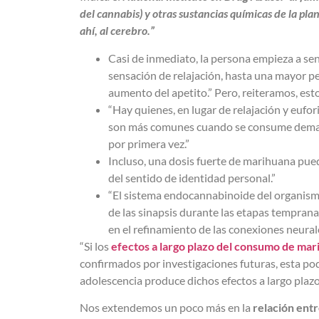
del cannabis) y otras sustancias químicas de la pl
ahí, al cerebro.”
Casi de inmediato, la persona empieza a sen
sensación de relajación, hasta una mayor per
aumento del apetito.” Pero, reiteramos, est
“Hay quienes, en lugar de relajación y eufor
son más comunes cuando se consume demas
por primera vez.”
Incluso, una dosis fuerte de marihuana pued
del sentido de identidad personal.”
“El sistema endocannabinoide del organism
de las sinapsis durante las etapas tempranas
en el refinamiento de las conexiones neural
“Si los
efectos a largo plazo del consumo de ma
confirmados por investigaciones futuras, esta pod
adolescencia produce dichos efectos a largo plazo
Nos extendemos un poco más en la
relación entr