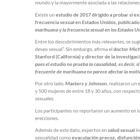
mundo y la mayormente asociada a las relaciones
Existe un
estudio de 2017 dirigido a probar si e
frecuencia sexual en Estados Unidos, publicad
marihuana y la frecuencia sexual en los Estados Un
Entre los descubrimientos más relevantes, se sug
deseo sexual”. Sin embargo, afirma el
doctor Mich
Stanford (California) y director de la investigac
pues el estudio no prueba la causalidad, es decir, 
frecuente de marihuana no parece afectar la motiv
Por otro lado,
Masters y Johnson
, realizaron un
y 500 mujeres de entre 18 y 30 años, con respect
sexuales.
Los participantes no reportaron un aumento en la 
erecciones.
Además de este dato, expertos en
salud sexual
in
sexualidad como
eyaculación precoz, disfunción