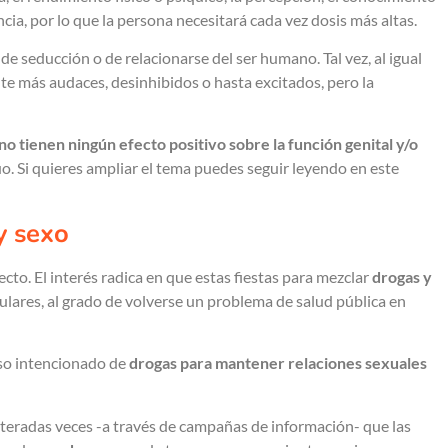
cia, por lo que la persona necesitará cada vez dosis más altas.
de seducción o de relacionarse del ser humano. Tal vez, al igual
e más audaces, desinhibidos o hasta excitados, pero la
no tienen ningún efecto positivo sobre la función genital y/o
duo. Si quieres ampliar el tema puedes seguir leyendo en este
 y sexo
cto. El interés radica en que estas fiestas para mezclar
drogas y
ares, al grado de volverse un problema de salud pública en
uso intencionado de
drogas para mantener relaciones sexuales
eradas veces -a través de campañas de información- que las