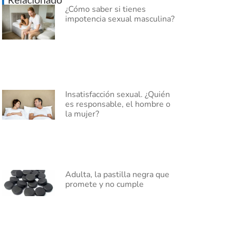
¿Cómo saber si tienes
impotencia sexual masculina?
Insatisfacción sexual. ¿Quién
es responsable, el hombre o
la mujer?
Adulta, la pastilla negra que
promete y no cumple