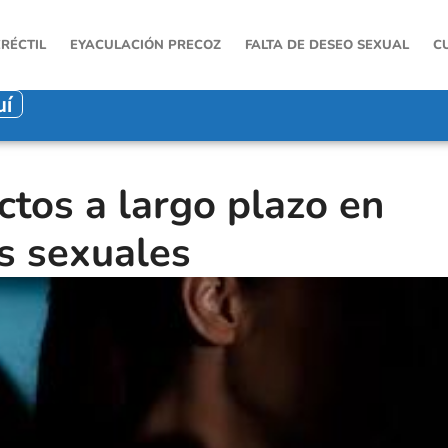
ERÉCTIL
EYACULACIÓN PRECOZ
FALTA DE DESEO SEXUAL
C
uí
ctos a largo plazo en
s sexuales