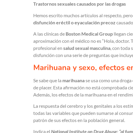
Trastornos sexuales causados por las drogas
Hemos escrito muchos artículos al respecto, per
disfunción eréctil o eyaculación precoz
causado
A las clínicas de
Boston Medical Group
llegan ci
aproximación con el médico no es “Hola, doctor.
profesional en
salud sexual masculina
, con toda 
disfunción con una serie de preguntas que incluy
Marihuana y sexo, efectos en
Se sabe que la
marihuana
se usa como una droga e
de placer. Esta afirmación no está comprobada ci
Además, los efectos de la marihuana en el rendim
La respuesta del cerebro y los genitales a los es
todas las variables que pueden sumarse al consumi
patrón de sus efectos en la población general.
Indica el
National Institute on Drug Abuse:
“al fu