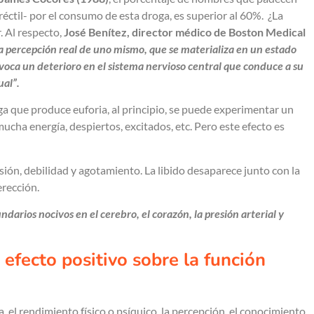
ctil- por el consumo de esta droga, es superior al 60%. ¿La
. Al respecto,
José Benítez, director médico de Boston Medical
a percepción real de uno mismo, que se materializa en un estado
voca un deterioro en el sistema nervioso central que conduce a su
ual”.
 que produce euforia, al principio, se puede experimentar un
ucha energía, despiertos, excitados, etc. Pero este efecto es
ión, debilidad y agotamiento. La libido desaparece junto con la
erección.
ndarios nocivos en el cerebro, el corazón, la presión arterial y
efecto positivo sobre la función
, el rendimiento físico o psíquico, la percepción, el conocimiento