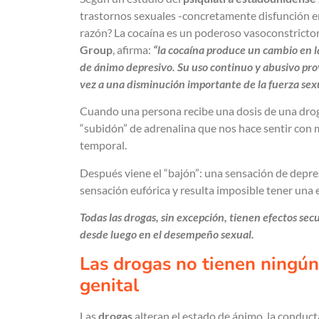
trastornos sexuales -concretamente disfunción eré
razón? La cocaína es un poderoso vasoconstrictor
Group
, afirma:
“la cocaína produce un cambio en l
de ánimo depresivo. Su uso continuo y abusivo pro
vez a una disminución importante de la fuerza sex
Cuando una persona recibe una dosis de una droga
“subidón” de adrenalina que nos hace sentir con m
temporal.
Después viene el “bajón”: una sensación de depres
sensación eufórica y resulta imposible tener una 
Todas las drogas, sin excepción, tienen efectos secu
desde luego en el desempeño sexual.
Las drogas no tienen ningún 
genital
Las
drogas
alteran el estado de ánimo, la conducta