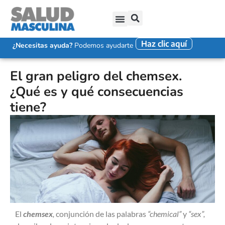
Haz clic aquí
SALUD SEXUAL MASCULINA
DISFUNCIÓN ERÉCTIL
EYACULACIÓN PRECOZ
FALTA DE DESEO SEXUAL
¿Necesitas ayuda?
Podemos ayudarte
El gran peligro del chemsex.
¿Qué es y qué consecuencias
tiene?
El
chemsex
,
conjunción de las palabras
“chemical”
y
“sex”,