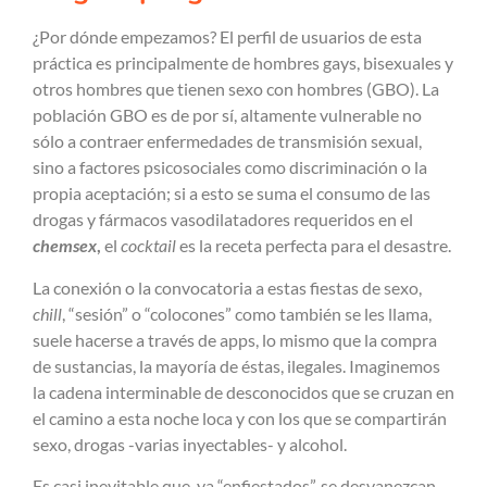
¿Por dónde empezamos? El perfil de usuarios de esta
práctica es principalmente de hombres gays, bisexuales y
otros hombres que tienen sexo con hombres (GBO). La
población GBO es de por sí, altamente vulnerable no
sólo a contraer enfermedades de transmisión sexual,
sino a factores psicosociales como discriminación o la
propia aceptación; si a esto se suma el consumo de las
drogas y fármacos vasodilatadores requeridos en el
chemsex
,
el
cocktail
es la receta perfecta para el desastre.
La conexión o la convocatoria a estas fiestas de sexo,
chill
, “sesión” o “colocones” como también se les llama,
suele hacerse a través de apps, lo mismo que la compra
de sustancias, la mayoría de éstas, ilegales. Imaginemos
la cadena interminable de desconocidos que se cruzan en
el camino a esta noche loca y con los que se compartirán
sexo, drogas -varias inyectables- y alcohol.
Es casi inevitable que, ya “enfiestados”, se desvanezcan