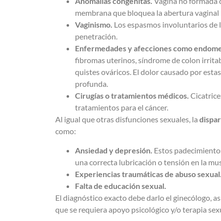
Anomalías congénitas.
Vagina no formada c
membrana que bloquea la abertura vaginal 
Vaginismo.
Los espasmos involuntarios de l
penetración.
Enfermedades y afecciones como endome
fibromas uterinos, síndrome de colon irrita
quistes ováricos. El dolor causado por esta
profunda.
Cirugías o tratamientos médicos.
Cicatrice
tratamientos para el cáncer.
Al igual que otras disfunciones sexuales, la
dispa
como:
Ansiedad y depresión.
Estos padecimientos
una correcta lubricación o tensión en la
mus
Experiencias traumáticas de abuso sexual
Falta de educación sexual.
El diagnóstico exacto debe darlo el ginecólogo, a
que se requiera apoyo psicológico y/o terapia sex