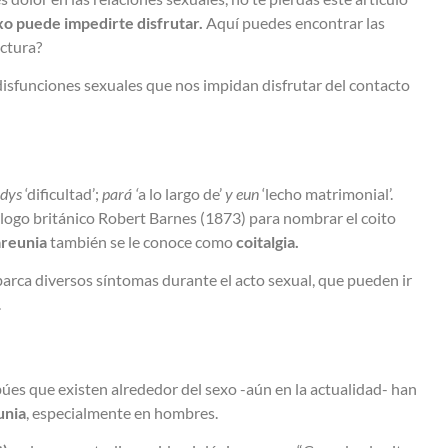
xo puede impedirte disfrutar.
Aquí puedes encontrar las
ctura?
funciones sexuales que nos impidan disfrutar del contacto
dys
‘dificultad’;
pará ‘
a lo largo de’
y eun
‘lecho matrimonial’.
ólogo británico Robert Barnes (1873) para nombrar el coito
areunia
también se le conoce como
coitalgia.
barca diversos síntomas durante el acto sexual, que pueden ir
.
úes que existen alrededor del sexo -aún en la actualidad- han
unia
, especialmente en hombres.