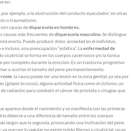
se en:
por ejemplo, a la obstrucción del conducto eyaculador; en otras
ción o traumatismo.
o
son causas de
dispareunia en hombres.
as causas más frecuentes de
dispareunia masculina
. Se distingue
tá erecto. Puede producir dolor, ansiedad en el individuo,
 e incluso, una preocupación “estética”. La
enfermedad de
 cicatricial se forma en los cuerpos cavernosos y/o la túnica
e por completo durante la erección. Es un trastorno progresivo
rmar o acortar el tamaño del pene permanentemente.
yronie
, la causa puede ser una lesión en la zona genital, ya sea por
 (golpes bruscos), alguna actividad física como el ciclismo, un
 de radiación para combatir el cáncer de próstata o cirugías que
e aparece desde el nacimiento y se manifiesta con las primeras
dría deberse a una diferencia de tamaño entre los cuerpos
más largos que la segunda, provocando una inclinación del pene
ya que por lo regular no existe tejido fibroso o cicatricial, no es