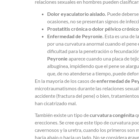
relaciones sexuales en hombres pueden clasificar
Dolor eyaculatorio aislado.
Puede deberse, 
ocasiones, no se presentan signos de infec
Prostatitis crónica o dolor pélvico crónic
Enfermedad de Peyronie.
Esta es una de l
por una curvatura anormal cuando el pene es
dificultad para la penetración o fecundación
Peyronie
aparece cuando una placa de tejido
albugínea, impidiendo que el pene se alargu
que, de no atenderse a tiempo, puede defo
En la mayoría de los casos de
enfermedad de Pe
microtraumatismos durante las relaciones sexuales
accidente (fractura del pene) o bien, tratamientos
han cicatrizado mal.
También existe un tipo de
curvatura congénita
qu
erecciones. Se cree que este tipo de curvatura po
cavernosos y la uretra, cuando los primeros son 
hacia abajo o hacia un lado. No se considera grave, 