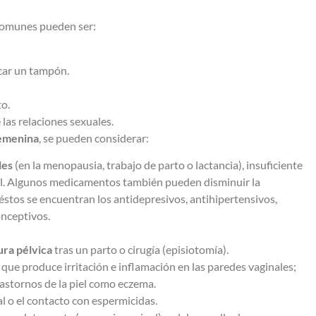
 comunes pueden ser:
ocar un tampón.
to.
las relaciones sexuales.
femenina
, se pueden considerar:
les
(en la menopausia, trabajo de parto o lactancia), insuficiente
ual. Algunos medicamentos también pueden disminuir la
e éstos se encuentran los antidepresivos, antihipertensivos,
onceptivos.
ura pélvica
tras un parto o cirugía (episiotomía).
,
que produce irritación e inflamación en las paredes vaginales;
rastornos de la piel como eczema.
l o el contacto con espermicidas.