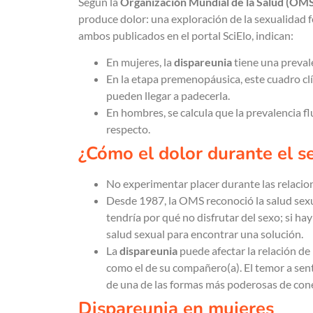
Según la
Organización Mundial de la Salud (OM
produce dolor: una exploración de la sexualidad 
ambos publicados en el portal SciElo, indican:
En mujeres, la
dispareunia
tiene una preval
En la etapa premenopáusica, este cuadro cl
pueden llegar a padecerla.
En hombres, se calcula que la prevalencia fl
respecto.
¿Cómo el dolor durante el s
No experimentar placer durante las relacio
Desde 1987, la OMS reconoció la salud sex
tendría por qué no disfrutar del sexo; si ha
salud sexual para encontrar una solución.
La
dispareunia
puede afectar la relación de 
como el de su compañero(a). El temor a sent
de una de las formas más poderosas de cone
Dispareunia en mujeres