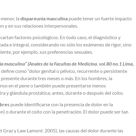
 menor, la
dispareunia masculina
puede tener un fuerte impacto
en y en sus relaciones interpersonales.
cartan factores psicológicos. En todo caso, el diagnóstico y
ada e integral, considerando no sólo los exámenes de rigor, sino
ciente, por ejemplo, sus preferencias sexuales.
a masculina” (Anales de la Facultas de Medicina. vol.80 no.1 Lima,
 define como “dolor genital o pélvico, recurrente o persistente
á presente durante tres meses o más.
En los hombres, la
ntenso en el pene o también puede presentarse menos
tra y glándula prostática; antes, durante o después del coito
.
mbres
puede identificarse con la presencia de dolor en la
ón) o durante el coito con la penetración. El dolor puede ser tan
zi Graz y Law Lamont. 2005), las causas del dolor durante las