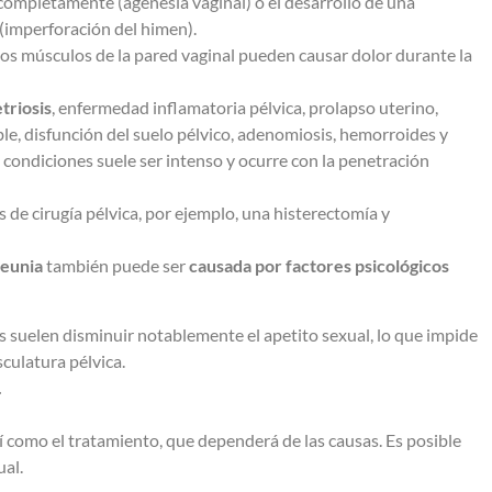
ompletamente (agenesia vaginal) o el desarrollo de una
(imperforación del himen).
os músculos de la pared vaginal pueden causar dolor durante la
triosis
, enfermedad inflamatoria pélvica, prolapso uterino,
ble, disfunción del suelo pélvico, adenomiosis, hemorroides y
s condiciones suele ser intenso y ocurre con la penetración
s de cirugía pélvica, por ejemplo, una histerectomía y
reunia
también puede ser
causada por factores psicológicos
 suelen disminuir notablemente el apetito sexual, lo que impide
culatura pélvica.
.
sí como el tratamiento, que dependerá de las causas. Es posible
ual.