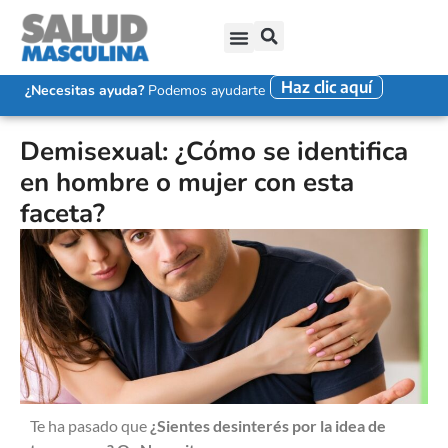
Haz clic aquí
SALUD SEXUAL MASCULINA
DISFUNCIÓN ERÉCTIL
EYACULACIÓN PRECOZ
FALTA DE DESEO SEXUAL
¿Necesitas ayuda?
Podemos ayudarte
Demisexual: ¿Cómo se identifica
en hombre o mujer con esta
faceta?
Te ha pasado que
¿Sientes desinterés por la idea de