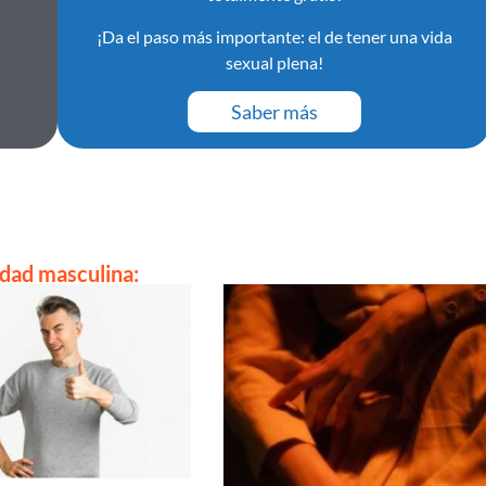
¡Da el paso más importante: el de tener una vida
sexual plena!
Saber más
idad masculina: