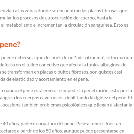
e envían a las zonas donde se encuentran las placas fibrosas que
imular los procesos de autocuración del cuerpo, hasta la
el metabolismo e incrementan la circulación sanguínea. Esto es
 pene?
, puede deberse a que después de un “microtrauma”, se forma una
n defecto en el tejido conectivo que afecta la túnica albugínea de
 se transforman en placas o bultos fibrosos, son quistes casi
da de elasticidad y acortamiento en el pene.
ando el pene está erecto- e impedir la penetración, esto por la
angre a los cuerpos cavernosos, debilitando la rigidez del pene. El
, ocasiona también problemas psicológicos que llegan a afectar la
40 años, padece curvatura del pene. Pese a tener cifras tan
tectarse a partir de los 50 años, aunque puede presentarse en