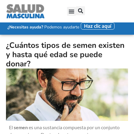
Haz clic aquí
SALUD SEXUAL MASCULINA
DISFUNCIÓN ERÉCTIL
EYACULACIÓN PRECOZ
FALTA DE DESEO SEXUAL
¿Necesitas ayuda?
Podemos ayudarte
¿Cuántos tipos de semen existen
y hasta qué edad se puede
donar?
El
semen
es una sustancia compuesta por un conjunto