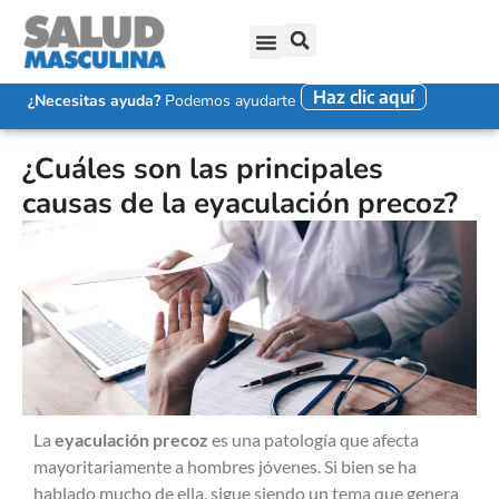
Haz clic aquí
SALUD SEXUAL MASCULINA
DISFUNCIÓN ERÉCTIL
EYACULACIÓN PRECOZ
FALTA DE DESEO SEXUAL
¿Necesitas ayuda?
Podemos ayudarte
¿Cuáles son las principales
causas de la eyaculación precoz?
La
eyaculación precoz
es una patología que afecta
mayoritariamente a hombres jóvenes. Si bien se ha
hablado mucho de ella, sigue siendo un tema que genera