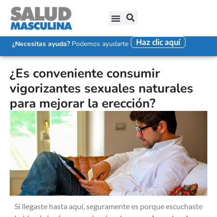
Haz clic aquí
SALUD SEXUAL MASCULINA
DISFUNCIÓN ERÉCTIL
EYACULACIÓN PRECOZ
FALTA DE DESEO SEXUAL
¿Necesitas ayuda?
Podemos ayudarte
¿Es conveniente consumir
vigorizantes sexuales naturales
para mejorar la erección?
Si llegaste hasta aquí, seguramente es porque escuchaste