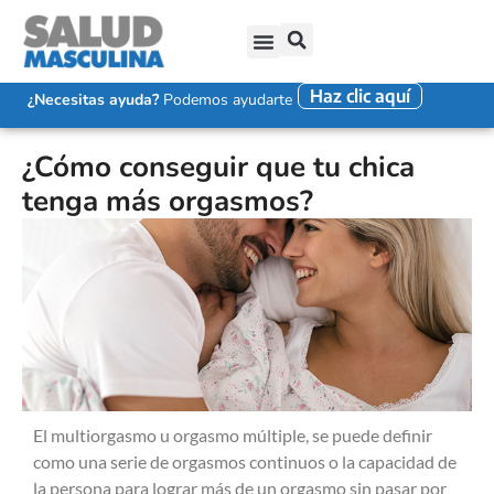
Haz clic aquí
SALUD SEXUAL MASCULINA
DISFUNCIÓN ERÉCTIL
EYACULACIÓN PRECOZ
FALTA DE DESEO SEXUAL
¿Necesitas ayuda?
Podemos ayudarte
¿Cómo conseguir que tu chica
tenga más orgasmos?
El multiorgasmo u orgasmo múltiple, se puede definir
como una serie de orgasmos continuos o la capacidad de
la persona para lograr más de un orgasmo sin pasar por