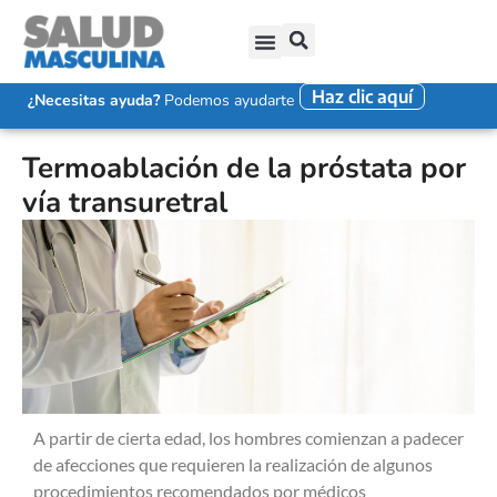
Haz clic aquí
SALUD SEXUAL MASCULINA
DISFUNCIÓN ERÉCTIL
EYACULACIÓN PRECOZ
FALTA DE DESEO SEXUAL
¿Necesitas ayuda?
Podemos ayudarte
Termoablación de la próstata por
vía transuretral
A partir de cierta edad, los hombres comienzan a padecer
de afecciones que requieren la realización de algunos
procedimientos recomendados por médicos