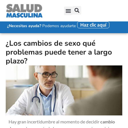
Haz clic aquí
SALUD SEXUAL MASCULINA
DISFUNCIÓN ERÉCTIL
EYACULACIÓN PRECOZ
FALTA DE DESEO SEXUAL
¿Necesitas ayuda?
Podemos ayudarte
¿Los cambios de sexo qué
problemas puede tener a largo
plazo?
Hay gran incertidumbre al momento de decidir
cambio