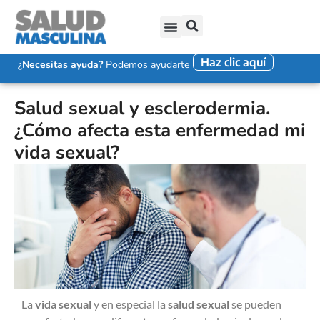
Haz clic aquí
SALUD SEXUAL MASCULINA
DISFUNCIÓN ERÉCTIL
EYACULACIÓN PRECOZ
FALTA DE DESEO SEXUAL
¿Necesitas ayuda?
Podemos ayudarte
Salud sexual y esclerodermia.
¿Cómo afecta esta enfermedad mi
vida sexual?
La
vida sexual
y en especial la
salud sexual
se pueden