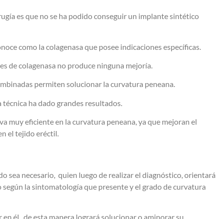
ugía es que no se ha podido conseguir un implante sintético
onoce como la colagenasa que posee indicaciones específicas.
nes de colagenasa no produce ninguna mejoría.
ombinadas permiten solucionar la curvatura peneana.
ta técnica ha dado grandes resultados.
iva muy eficiente en la curvatura peneana, ya que mejoran el
n el tejido eréctil.
o sea necesario, quien luego de realizar el diagnóstico, orientará
so según la sintomatología que presente y el grado de curvatura
 en él, de esta manera logrará solucionar o aminorar su