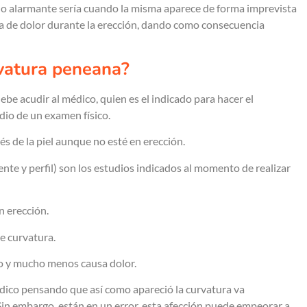
, lo alarmante sería cuando la misma aparece de forma imprevista
de dolor durante la erección, dando como consecuencia
rvatura peneana?
e acudir al médico, quien es el indicado para hacer el
io de un examen físico.
és de la piel aunque no esté en erección.
rente y perfil) son los estudios indicados al momento de realizar
n erección.
e curvatura.
o y mucho menos causa dolor.
édico pensando que así como apareció la curvatura va
Sin embargo, están en un error, esta afección puede empeorar a