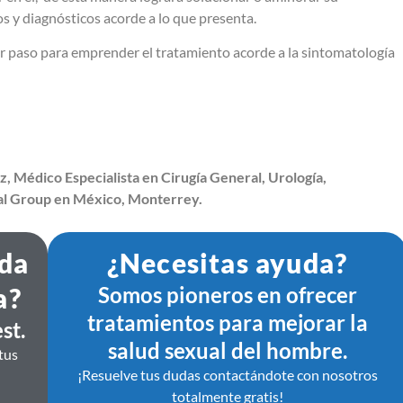
s y diagnósticos acorde a lo que presenta.
er paso para emprender el tratamiento acorde a la sintomatología
z, Médico Especialista en Cirugía General, Urología,
al Group en México, Monterrey.
ida
¿Necesitas ayuda?
a?
Somos pioneros en ofrecer
tratamientos para mejorar la
st.
salud sexual del hombre.
tus
¡Resuelve tus dudas contactándote con nosotros
totalmente gratis!